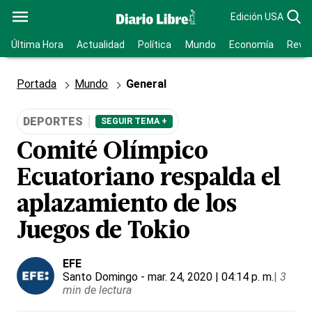
Edición USA
Última Hora
Actualidad
Política
Mundo
Economía
Revis
Portada
Mundo
General
DEPORTES
SEGUIR TEMA +
Comité Olímpico
Ecuatoriano respalda el
aplazamiento de los
Juegos de Tokio
EFE
Santo Domingo
- mar. 24, 2020 | 04:14 p. m.
|
3
min de lectura