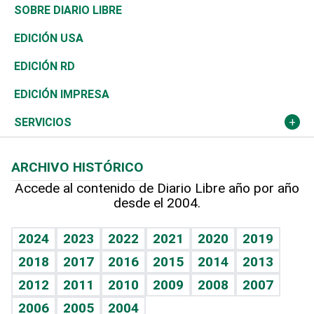
José Boquete
Asia
Consumo
Belleza
Golf
De buena tinta
Clima
Mundo
SOBRE DIARIO LIBRE
Reportajes
África
Vivienda
Buena Vida
Ciclismo
En Directo
Tecnología
Economía
EDICIÓN USA
Ocenanía
Telecom.
Sociales
Tenis
El Espía
Historia
Revista
EDICIÓN RD
Caribe
Global y variable
Novedades
Olimpismo
Noticiero Poteleche
Martes de tecnología
Deportes
EDICIÓN IMPRESA
Resto del mundo
Economía personal
Podcast Arte Libre
Más deportes
Columnistas
Cambio climático
Opinión
SERVICIOS
Macroeconomía
Mi mascota
Resultados deportivos
Lecturas
Planeta
Efemérides
ARCHIVO HISTÓRICO
Hablando con el pediatra
Línea de hit
Más firmas
Hecho en casa
Cumpleaños
Accede al contenido de Diario Libre año por año
desde el 2004.
Diario de nutrición
BRV
Mundo gamer
RSS
Vida y familia
TBT Deportivo
Guía del dinero
Horóscopos
2024
2023
2022
2021
2020
2019
Eñe
2018
2017
2016
2015
2014
2013
Juegos
2012
2011
2010
2009
2008
2007
Celebrando la vida
2006
2005
2004