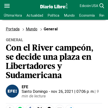
Edición USA
Última Hora
Actualidad
Política
Mundo
Economía
Revis
Portada
Mundo
General
GENERAL
Con el River campeón,
se decide una plaza en
Libertadores y
Sudamericana
EFE
Santo Domingo
- nov. 26, 2021 | 07:06 p. m.
|
9
min de lectura