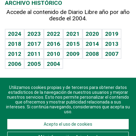
ARCHIVO HISTÓRICO
Hablando con el pediatra
Línea de hit
Más firmas
Hecho en casa
Cumpleaños
Accede al contenido de Diario Libre año por año
desde el 2004.
Diario de nutrición
BRV
Mundo gamer
RSS
Vida y familia
TBT Deportivo
Guía del dinero
Horóscopos
2024
2023
2022
2021
2020
2019
Eñe
2018
2017
2016
2015
2014
2013
Crucigramas
2012
2011
2010
2009
2008
2007
Celebrando la vida
2006
2005
2004
Sin complejos
En pocas palabras
Utilizamos cookies propias y de terceros para obtener datos
Descarga nuestras aplicaciones para Android, iOS y
Escuchando al corazón
estadísticos de la navegación de nuestros usuarios y mejorar
sistema Huawei.
nuestros servicios. Esto nos permite personalizar el contenido
que ofrecemos y mostrar publicidad relacionada a sus
Economía Personal
intereses. Si continúa navegando, consideramos que acepta su
uso.
Consulta Libre
Acepto el uso de cookies
© 2021 Diario Libre, todos los derechos reservados.