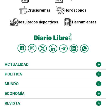
Crucigramas
Horóscopos
Resultados deportivos
Herramientas
ACTUALIDAD
Nacional
POLÍTICA
Ciudad
Partidos
MUNDO
Educación
JCE
Estados Unidos
ECONOMÍA
Salud
TSE
América Latina
Finanzas
REVISTA