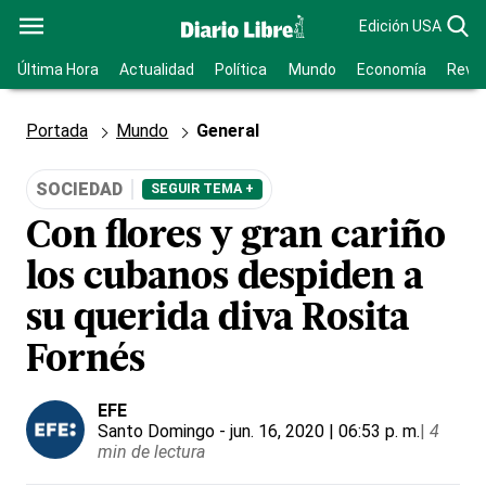
Edición USA
Última Hora
Actualidad
Política
Mundo
Economía
Revis
Portada
Mundo
General
SOCIEDAD
SEGUIR TEMA +
Con flores y gran cariño
los cubanos despiden a
su querida diva Rosita
Fornés
EFE
Santo Domingo
- jun. 16, 2020 | 06:53 p. m.
|
4
min de lectura