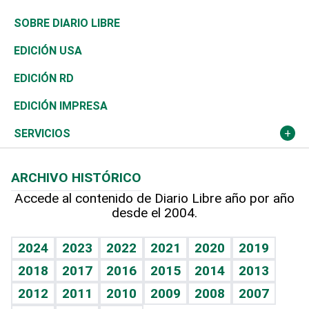
José Boquete
Asia
Consumo
Belleza
Golf
De buena tinta
Clima
Mundo
SOBRE DIARIO LIBRE
Reportajes
África
Vivienda
Buena Vida
Ciclismo
En Directo
Tecnología
Economía
EDICIÓN USA
Ocenanía
Telecom.
Sociales
Tenis
El Espía
Historia
Revista
EDICIÓN RD
Caribe
Global y variable
Novedades
Olimpismo
Noticiero Poteleche
Martes de tecnología
Deportes
EDICIÓN IMPRESA
Resto del mundo
Economía personal
Podcast Arte Libre
Más deportes
Columnistas
Cambio climático
Opinión
SERVICIOS
Macroeconomía
Mi mascota
Resultados deportivos
Lecturas
Planeta
Efemérides
ARCHIVO HISTÓRICO
Hablando con el pediatra
Línea de hit
Más firmas
Hecho en casa
Cumpleaños
Accede al contenido de Diario Libre año por año
desde el 2004.
Diario de nutrición
BRV
Mundo gamer
RSS
Vida y familia
TBT Deportivo
Guía del dinero
Horóscopos
2024
2023
2022
2021
2020
2019
Eñe
2018
2017
2016
2015
2014
2013
Crucigramas
2012
2011
2010
2009
2008
2007
Celebrando la vida