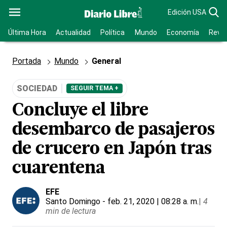
Edición USA
Última Hora
Actualidad
Política
Mundo
Economía
Revis
Portada
Mundo
General
SOCIEDAD
SEGUIR TEMA +
Concluye el libre
desembarco de pasajeros
de crucero en Japón tras
cuarentena
EFE
Santo Domingo
- feb. 21, 2020 | 08:28 a. m.
|
4
min de lectura