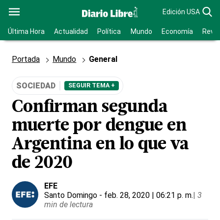
Edición USA
Última Hora
Actualidad
Política
Mundo
Economía
Revis
Portada
Mundo
General
SOCIEDAD
SEGUIR TEMA +
Confirman segunda
muerte por dengue en
Argentina en lo que va
de 2020
EFE
Santo Domingo
- feb. 28, 2020 | 06:21 p. m.
|
3
min de lectura