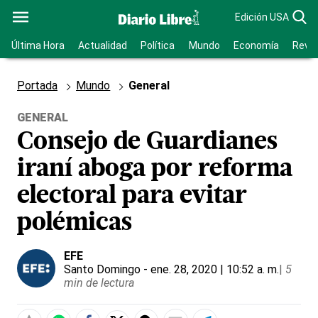
Edición USA
Última Hora
Actualidad
Política
Mundo
Economía
Revis
Portada
Mundo
General
GENERAL
Consejo de Guardianes
iraní aboga por reforma
electoral para evitar
polémicas
EFE
Santo Domingo
- ene. 28, 2020 | 10:52 a. m.
|
5
min de lectura