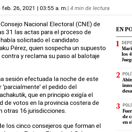
-
feb. 26, 2021 | 03:55 a. m.
|
4 min de lectura
El Consejo Nacional Electoral (CNE) de
EN P
s 31 las actas para el proceso de
había solicitado el candidato
DEP
Yaku Pérez, quien sospecha un supuesto
Mari
u contra y reclama su paso al balotaje
los 
Jueg
POLÍ
na sesión efectuada la noche de este
Abin
r 'parcialmente' el pedido del
inno
desa
hakutik, que en principio exigía el
d de votos en la provincia costera de
POLÍ
 otras 16 jurisdicciones.
Fuer
de c
en e
de los cinco consejeros que forman el