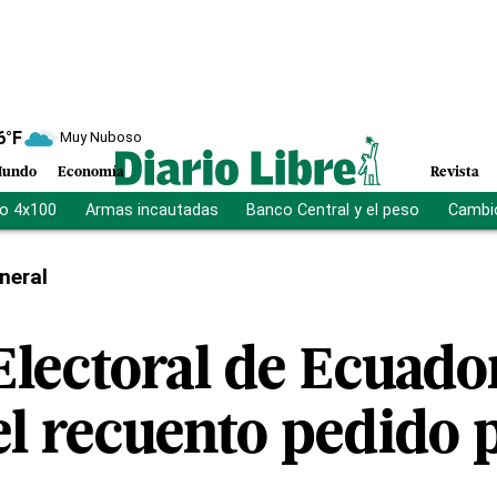
6
°F
Muy Nuboso
undo
Economía
Revista
vo 4x100
Armas incautadas
Banco Central y el peso
Cambio
neral
Electoral de Ecuador
l recuento pedido 