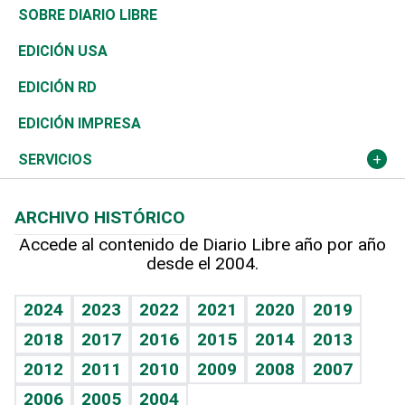
José Boquete
Asia
Consumo
Belleza
Golf
De buena tinta
Clima
Mundo
SOBRE DIARIO LIBRE
Reportajes
África
Vivienda
Buena Vida
Ciclismo
En Directo
Tecnología
Economía
EDICIÓN USA
Ocenanía
Telecom.
Sociales
Tenis
El Espía
Historia
Revista
EDICIÓN RD
Caribe
Global y variable
Novedades
Olimpismo
Noticiero Poteleche
Martes de tecnología
Deportes
EDICIÓN IMPRESA
Resto del mundo
Economía personal
Podcast Arte Libre
Más deportes
Columnistas
Cambio climático
Opinión
SERVICIOS
Macroeconomía
Mi mascota
Resultados deportivos
Lecturas
Planeta
Efemérides
ARCHIVO HISTÓRICO
Hablando con el pediatra
Línea de hit
Más firmas
Hecho en casa
Cumpleaños
Accede al contenido de Diario Libre año por año
desde el 2004.
Diario de nutrición
BRV
Mundo gamer
RSS
Vida y familia
TBT Deportivo
Guía del dinero
Horóscopos
2024
2023
2022
2021
2020
2019
Eñe
2018
2017
2016
2015
2014
2013
Crucigramas
2012
2011
2010
2009
2008
2007
Celebrando la vida
2006
2005
2004