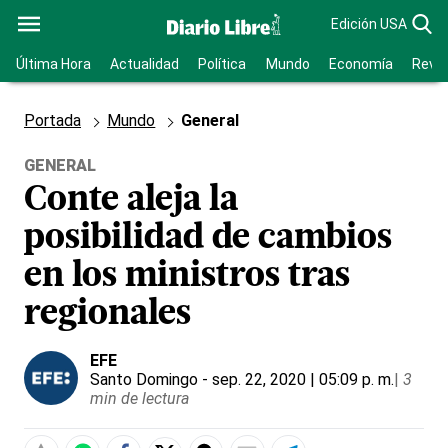
Edición USA
Última Hora
Actualidad
Política
Mundo
Economía
Revis
Portada
Mundo
General
GENERAL
Conte aleja la
posibilidad de cambios
en los ministros tras
regionales
EFE
Santo Domingo
- sep. 22, 2020 | 05:09 p. m.
|
3
min de lectura