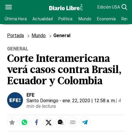
Edición USA
Última Hora
Actualidad
Política
Mundo
Economía
Revis
Portada
Mundo
General
GENERAL
Corte Interamericana
verá casos contra Brasil,
Ecuador y Colombia
EFE
Santo Domingo
- ene. 22, 2020 | 12:58 a. m.
|
4
min de lectura