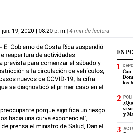
-
jun. 19, 2020 | 08:20 p. m.
|
4 min de lectura
.- El Gobierno de Costa Rica suspendió
EN P
de reapertura de actividades
 prevista para comenzar el sábado y
DEP
tricción a la circulación de vehículos,
Con 
 casos nuevos de COVID-19, la cifra
Domi
los 
que se diagnosticó el primer caso en el
POLÍ
¿Qué
 preocupante porque significa un riesgo
si s
y Ma
s hacia una curva exponencial',
 de prensa el ministro de Salud, Daniel
ACT