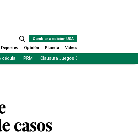
Cambiar a edición USA
Deportes
Opinión
Planeta
Videos
e cédula
PRM
Clausura Juegos Centroamericanos
De la Es
e
de casos