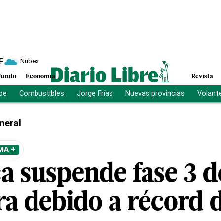
F
Nubes
undo
Economía
Revista
ibe
Combustibles
Jorge Frías
Nuevas provincias
Volant
neral
MA +
a suspende fase 3 d
ra debido a récord 