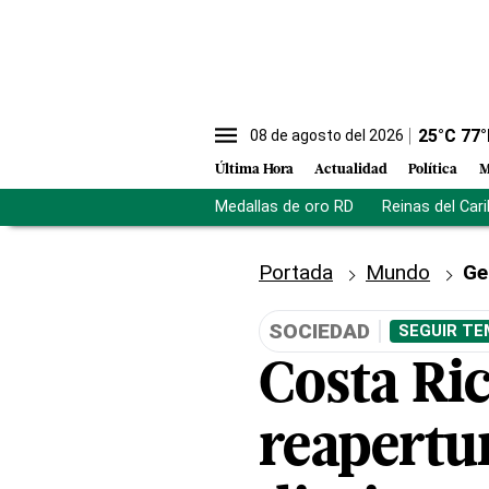
25
°C
77
°
08 de agosto del 2026
Última Hora
Actualidad
Política
M
Medallas de oro RD
Reinas del Car
Portada
Mundo
Ge
SOCIEDAD
SEGUIR TE
Costa Ric
reapertu