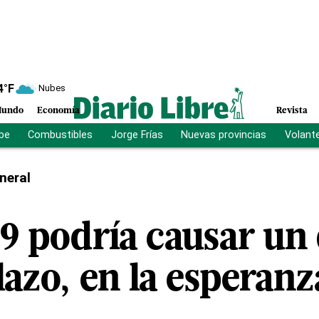
4
°F
Nubes
undo
Economía
Revista
ibe
Combustibles
Jorge Frías
Nuevas provincias
Volant
neral
 podría causar un 
lazo, en la esperanz