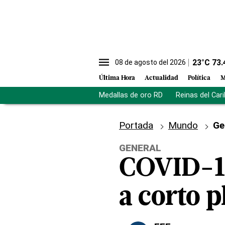
23
°C
73.
08 de agosto del 2026
Última Hora
Actualidad
Política
M
Medallas de oro RD
Reinas del Car
Portada
Mundo
Ge
GENERAL
COVID-19
a corto p