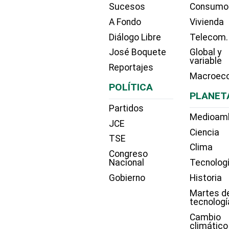
Sucesos
Consumo
A Fondo
Vivienda
Diálogo Libre
Telecom.
José Boquete
Global y
variable
Reportajes
Macroec
POLÍTICA
PLANET
Partidos
Medioam
JCE
Ciencia
TSE
Clima
Congreso
Nacional
Tecnolog
Gobierno
Historia
Martes d
tecnologí
Cambio
climático