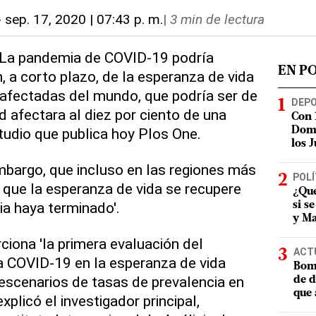
-
sep. 17, 2020 | 07:43 p. m.
|
3 min de lectura
- La pandemia de COVID-19 podría
EN P
, a corto plazo, de la esperanza de vida
afectadas del mundo, que podría ser de
DEP
d afectara al diez por ciento de una
Con 
tudio que publica hoy Plos One.
Domi
los 
embargo, que incluso en las regiones más
POLÍ
 que la esperanza de vida se recupere
¿Qué
a haya terminado'.
si s
y Ma
ciona 'la primera evaluación del
ACT
a COVID-19 en la esperanza de vida
Bomb
 escenarios de tasas de prevalencia en
de d
que 
xplicó el investigador principal,