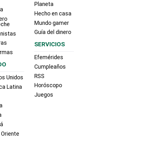
Planeta
ía
Hecho en casa
ero
Mundo gamer
eche
Guía del dinero
nistas
ras
SERVICIOS
irmas
Efemérides
DO
Cumpleaños
RSS
os Unidos
Horóscopo
ca Latina
Juegos
a
a
dá
 Oriente