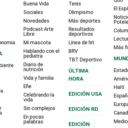
Quo
Buena Vida
Tenis
El Esp
Sociales
Olimpismo
Notici
Novedades
Más deportes
Potel
Podcast Arte
Resultados
Colum
Libre
deportivos
Lectu
onomia
Mi mascota
Línea de hit
Más f
Hablando con el
BRV
A
pediatra
MUN
TBT Deportivo
Diario de
biente
nutrición
ÚLTIMA
Estad
Vida y familia
HORA
Améri
Eñe
Haití
ía
EDICIÓN USA
Celebrando la
Españ
vida
Europ
e
Sin complejos
EDICIÓN RD
a
Cana
En pocas
Medio
palabras
EDICIÓN