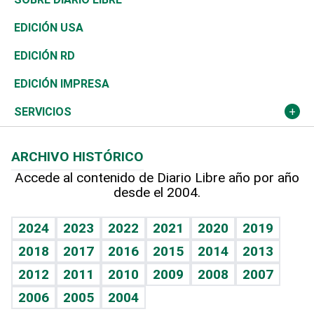
Reportajes
África
Vivienda
Buena Vida
Ciclismo
En Directo
Tecnología
Economía
EDICIÓN USA
Ocenanía
Telecom.
Sociales
Tenis
El Espía
Historia
Revista
EDICIÓN RD
Caribe
Global y variable
Novedades
Olimpismo
Noticiero Poteleche
Martes de tecnología
Deportes
EDICIÓN IMPRESA
Resto del mundo
Economía personal
Podcast Arte Libre
Más deportes
Columnistas
Cambio climático
Opinión
SERVICIOS
Macroeconomía
Mi mascota
Resultados deportivos
Lecturas
Planeta
Efemérides
ARCHIVO HISTÓRICO
Hablando con el pediatra
Línea de hit
Más firmas
Hecho en casa
Cumpleaños
Accede al contenido de Diario Libre año por año
desde el 2004.
Diario de nutrición
BRV
Mundo gamer
RSS
Vida y familia
TBT Deportivo
Guía del dinero
Horóscopos
2024
2023
2022
2021
2020
2019
Eñe
2018
2017
2016
2015
2014
2013
Crucigramas
2012
2011
2010
2009
2008
2007
Celebrando la vida
2006
2005
2004
Sin complejos