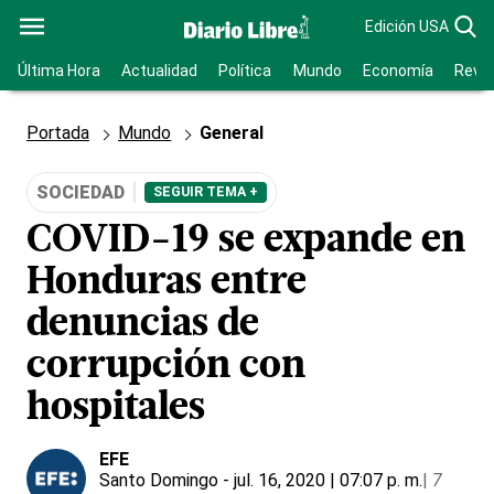
Edición USA
Última Hora
Actualidad
Política
Mundo
Economía
Revis
Portada
Mundo
General
SOCIEDAD
SEGUIR TEMA +
COVID-19 se expande en
Honduras entre
denuncias de
corrupción con
hospitales
EFE
Santo Domingo
- jul. 16, 2020 | 07:07 p. m.
|
7