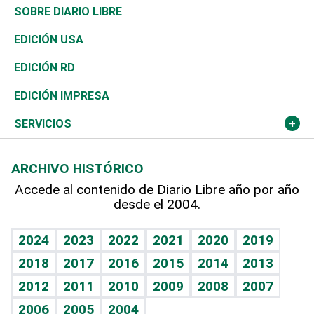
José Boquete
Asia
Consumo
Belleza
Golf
De buena tinta
Clima
Mundo
SOBRE DIARIO LIBRE
Reportajes
África
Vivienda
Buena Vida
Ciclismo
En Directo
Tecnología
Economía
EDICIÓN USA
Ocenanía
Telecom.
Sociales
Tenis
El Espía
Historia
Revista
EDICIÓN RD
Caribe
Global y variable
Novedades
Olimpismo
Noticiero Poteleche
Martes de tecnología
Deportes
EDICIÓN IMPRESA
Resto del mundo
Economía personal
Podcast Arte Libre
Más deportes
Columnistas
Cambio climático
Opinión
SERVICIOS
Macroeconomía
Mi mascota
Resultados deportivos
Lecturas
Planeta
Efemérides
ARCHIVO HISTÓRICO
Hablando con el pediatra
Línea de hit
Más firmas
Hecho en casa
Cumpleaños
Accede al contenido de Diario Libre año por año
desde el 2004.
Diario de nutrición
BRV
Mundo gamer
RSS
Vida y familia
TBT Deportivo
Guía del dinero
Horóscopos
2024
2023
2022
2021
2020
2019
Eñe
2018
2017
2016
2015
2014
2013
Crucigramas
2012
2011
2010
2009
2008
2007
Celebrando la vida
2006
2005
2004