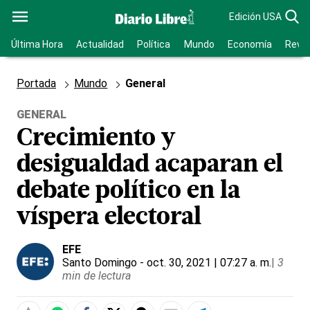
Edición USA
Última Hora
Actualidad
Política
Mundo
Economía
Revis
Portada
Mundo
General
GENERAL
Crecimiento y
desigualdad acaparan el
debate político en la
víspera electoral
EFE
Santo Domingo
- oct. 30, 2021 | 07:27 a. m.
|
3
min de lectura