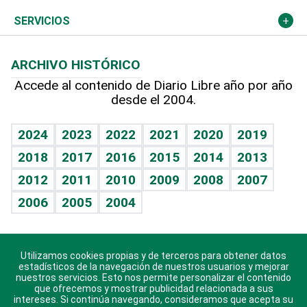
Resto del mundo
Economía personal
Podcast Arte Libre
Más deportes
Columnistas
Cambio climático
Opinión
SERVICIOS
Macroeconomía
Mi mascota
Resultados deportivos
Lecturas
Planeta
Efemérides
ARCHIVO HISTÓRICO
Hablando con el pediatra
Línea de hit
Más firmas
Hecho en casa
Cumpleaños
Accede al contenido de Diario Libre año por año
desde el 2004.
Diario de nutrición
BRV
Mundo gamer
RSS
Vida y familia
TBT Deportivo
Guía del dinero
Horóscopos
2024
2023
2022
2021
2020
2019
Eñe
2018
2017
2016
2015
2014
2013
Crucigramas
2012
2011
2010
2009
2008
2007
Celebrando la vida
2006
2005
2004
Sin complejos
En pocas palabras
Utilizamos cookies propias y de terceros para obtener datos
Descarga nuestras aplicaciones para Android, iOS y
Escuchando al corazón
estadísticos de la navegación de nuestros usuarios y mejorar
sistema Huawei.
nuestros servicios. Esto nos permite personalizar el contenido
que ofrecemos y mostrar publicidad relacionada a sus
Economía Personal
intereses. Si continúa navegando, consideramos que acepta su