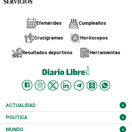
SERVICIOS
Efemérides
Cumpleaños
Crucigramas
Horóscopos
Resultados deportivos
Herramientas
ACTUALIDAD
Nacional
POLÍTICA
Ciudad
Partidos
MUNDO