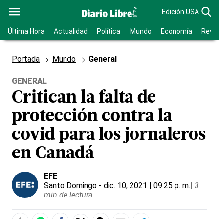
Edición USA
Última Hora
Actualidad
Política
Mundo
Economía
Revis
Portada
Mundo
General
GENERAL
Critican la falta de
protección contra la
covid para los jornaleros
en Canadá
EFE
Santo Domingo
- dic. 10, 2021 | 09:25 p. m.
|
3
min de lectura