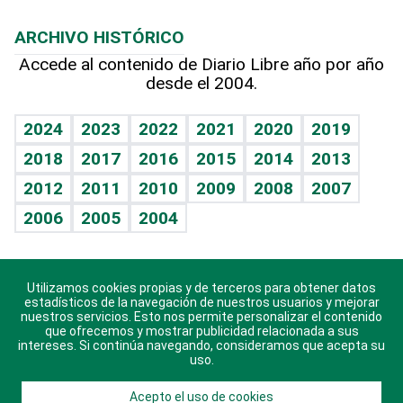
Macroeconomía
Mi mascota
Resultados deportivos
Lecturas
Planeta
Efemérides
ARCHIVO HISTÓRICO
Hablando con el pediatra
Línea de hit
Más firmas
Hecho en casa
Cumpleaños
Accede al contenido de Diario Libre año por año
desde el 2004.
Diario de nutrición
BRV
Mundo gamer
RSS
Vida y familia
TBT Deportivo
Guía del dinero
Horóscopos
2024
2023
2022
2021
2020
2019
Eñe
2018
2017
2016
2015
2014
2013
Crucigramas
2012
2011
2010
2009
2008
2007
Celebrando la vida
2006
2005
2004
Sin complejos
En pocas palabras
Utilizamos cookies propias y de terceros para obtener datos
Descarga nuestras aplicaciones para Android, iOS y
Escuchando al corazón
estadísticos de la navegación de nuestros usuarios y mejorar
sistema Huawei.
nuestros servicios. Esto nos permite personalizar el contenido
que ofrecemos y mostrar publicidad relacionada a sus
Economía Personal
intereses. Si continúa navegando, consideramos que acepta su
uso.
Consulta Libre
Acepto el uso de cookies