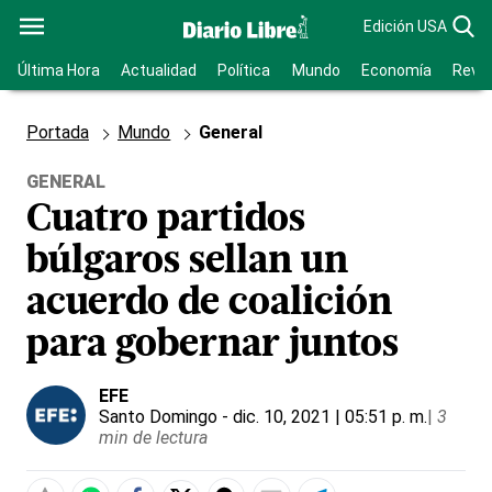
Edición USA
Última Hora
Actualidad
Política
Mundo
Economía
Revis
Portada
Mundo
General
GENERAL
Cuatro partidos
búlgaros sellan un
acuerdo de coalición
para gobernar juntos
EFE
Santo Domingo
- dic. 10, 2021 | 05:51 p. m.
|
3
min de lectura