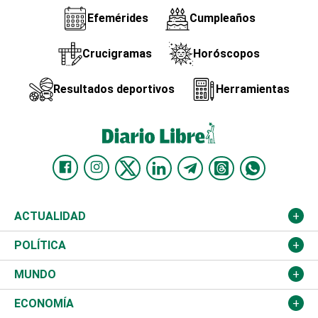
Efemérides
Cumpleaños
Crucigramas
Horóscopos
Resultados deportivos
Herramientas
ACTUALIDAD
Nacional
POLÍTICA
Ciudad
Partidos
MUNDO
Educación
JCE
Estados Unidos
ECONOMÍA