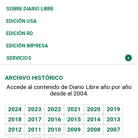
José Boquete
Asia
Consumo
Belleza
Golf
De buena tinta
Clima
Mundo
SOBRE DIARIO LIBRE
Reportajes
África
Vivienda
Buena Vida
Ciclismo
En Directo
Tecnología
Economía
EDICIÓN USA
Ocenanía
Telecom.
Sociales
Tenis
El Espía
Historia
Revista
EDICIÓN RD
Caribe
Global y variable
Novedades
Olimpismo
Noticiero Poteleche
Martes de tecnología
Deportes
EDICIÓN IMPRESA
Resto del mundo
Economía personal
Podcast Arte Libre
Más deportes
Columnistas
Cambio climático
Opinión
SERVICIOS
Macroeconomía
Mi mascota
Resultados deportivos
Lecturas
Planeta
Efemérides
ARCHIVO HISTÓRICO
Hablando con el pediatra
Línea de hit
Más firmas
Hecho en casa
Cumpleaños
Accede al contenido de Diario Libre año por año
desde el 2004.
Diario de nutrición
BRV
Mundo gamer
RSS
Vida y familia
TBT Deportivo
Guía del dinero
Horóscopos
2024
2023
2022
2021
2020
2019
Eñe
2018
2017
2016
2015
2014
2013
Crucigramas
2012
2011
2010
2009
2008
2007
Celebrando la vida