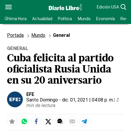
Edición USA
Última Hora
Actualidad
Política
Mundo
Economía
Revis
Portada
Mundo
General
GENERAL
Cuba felicita al partido
oficialista Rusia Unida
en su 20 aniversario
EFE
Santo Domingo
- dic. 01, 2021 | 04:08 p. m.
|
2
min de lectura