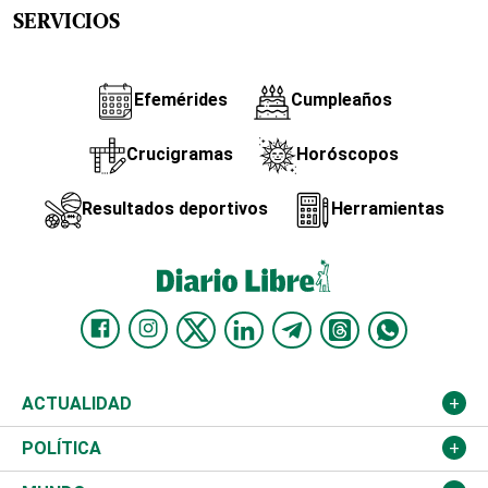
SERVICIOS
Efemérides
Cumpleaños
Crucigramas
Horóscopos
Resultados deportivos
Herramientas
ACTUALIDAD
Nacional
POLÍTICA