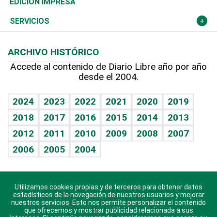
Olimpismo
Noticiero Poteleche
Martes de tecnología
Deportes
EDICIÓN IMPRESA
Resto del mundo
Economía personal
Podcast Arte Libre
Más deportes
Columnistas
Cambio climático
Opinión
SERVICIOS
Macroeconomía
Mi mascota
Resultados deportivos
Lecturas
Planeta
Efemérides
ARCHIVO HISTÓRICO
Hablando con el pediatra
Línea de hit
Más firmas
Hecho en casa
Cumpleaños
Accede al contenido de Diario Libre año por año
desde el 2004.
Diario de nutrición
BRV
Mundo gamer
RSS
Vida y familia
TBT Deportivo
Guía del dinero
Horóscopos
2024
2023
2022
2021
2020
2019
Eñe
2018
2017
2016
2015
2014
2013
Crucigramas
2012
2011
2010
2009
2008
2007
Celebrando la vida
2006
2005
2004
Sin complejos
En pocas palabras
Utilizamos cookies propias y de terceros para obtener datos
Descarga nuestras aplicaciones para Android, iOS y
Escuchando al corazón
estadísticos de la navegación de nuestros usuarios y mejorar
sistema Huawei.
nuestros servicios. Esto nos permite personalizar el contenido
que ofrecemos y mostrar publicidad relacionada a sus
Economía Personal