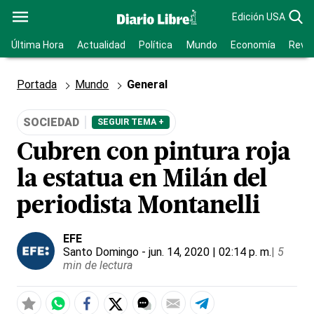
Edición USA
Última Hora
Actualidad
Política
Mundo
Economía
Revis
Portada
Mundo
General
SOCIEDAD
SEGUIR TEMA +
Cubren con pintura roja
la estatua en Milán del
periodista Montanelli
EFE
Santo Domingo
- jun. 14, 2020 | 02:14 p. m.
|
5
min de lectura