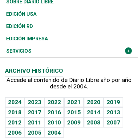
Consumo
Belleza
Golf
De buena tinta
Clima
Mundo
SOBRE DIARIO LIBRE
Reportajes
África
Vivienda
Buena Vida
Ciclismo
En Directo
Tecnología
Economía
EDICIÓN USA
Ocenanía
Telecom.
Sociales
Tenis
El Espía
Historia
Revista
EDICIÓN RD
Caribe
Global y variable
Novedades
Olimpismo
Noticiero Poteleche
Martes de tecnología
Deportes
EDICIÓN IMPRESA
Resto del mundo
Economía personal
Podcast Arte Libre
Más deportes
Columnistas
Cambio climático
Opinión
SERVICIOS
Macroeconomía
Mi mascota
Resultados deportivos
Lecturas
Planeta
Efemérides
ARCHIVO HISTÓRICO
Hablando con el pediatra
Línea de hit
Más firmas
Hecho en casa
Cumpleaños
Accede al contenido de Diario Libre año por año
desde el 2004.
Diario de nutrición
BRV
Mundo gamer
RSS
Vida y familia
TBT Deportivo
Guía del dinero
Horóscopos
2024
2023
2022
2021
2020
2019
Eñe
2018
2017
2016
2015
2014
2013
Crucigramas
2012
2011
2010
2009
2008
2007
Celebrando la vida
2006
2005
2004
Sin complejos