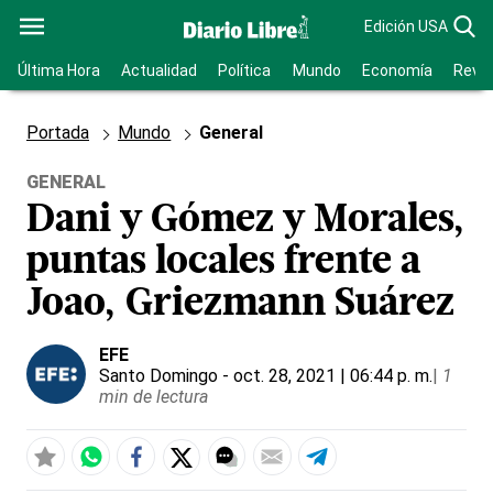
Edición USA
Última Hora
Actualidad
Política
Mundo
Economía
Revis
Portada
Mundo
General
GENERAL
Dani y Gómez y Morales,
puntas locales frente a
Joao, Griezmann Suárez
EFE
Santo Domingo
- oct. 28, 2021 | 06:44 p. m.
|
1
min de lectura