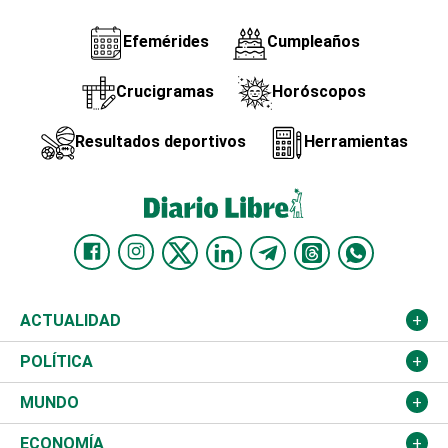
Efemérides
Cumpleaños
Crucigramas
Horóscopos
Resultados deportivos
Herramientas
ACTUALIDAD
Nacional
POLÍTICA
Ciudad
Partidos
MUNDO
Educación
JCE
Estados Unidos
ECONOMÍA