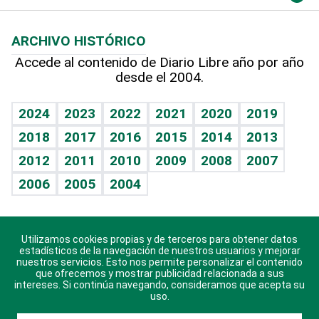
Macroeconomía
Mi mascota
Resultados deportivos
Lecturas
Planeta
Efemérides
ARCHIVO HISTÓRICO
Hablando con el pediatra
Línea de hit
Más firmas
Hecho en casa
Cumpleaños
Accede al contenido de Diario Libre año por año
desde el 2004.
Diario de nutrición
BRV
Mundo gamer
RSS
Vida y familia
TBT Deportivo
Guía del dinero
Horóscopos
2024
2023
2022
2021
2020
2019
Eñe
2018
2017
2016
2015
2014
2013
Crucigramas
2012
2011
2010
2009
2008
2007
Celebrando la vida
2006
2005
2004
Sin complejos
En pocas palabras
Utilizamos cookies propias y de terceros para obtener datos
Descarga nuestras aplicaciones para Android, iOS y
Escuchando al corazón
estadísticos de la navegación de nuestros usuarios y mejorar
sistema Huawei.
nuestros servicios. Esto nos permite personalizar el contenido
que ofrecemos y mostrar publicidad relacionada a sus
Economía Personal
intereses. Si continúa navegando, consideramos que acepta su
uso.
Consulta Libre