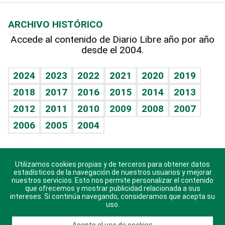
Macroeconomía
Mi mascota
Resultados deportivos
Columnistas
Planeta
Efemérides
ARCHIVO HISTÓRICO
Hablando con el pediatra
Línea de hit
Lecturas
Hecho en casa
Cumpleaños
Accede al contenido de Diario Libre año por año
desde el 2004.
Diario de nutrición
BRV
Más firmas
Mundo gamer
RSS
Vida y familia
TBT Deportivo
Guía del dinero
Horóscopos
2024
2023
2022
2021
2020
2019
Eñe
2018
2017
2016
2015
2014
2013
Juegos
2012
2011
2010
2009
2008
2007
Celebrando la vida
2006
2005
2004
Sin complejos
En pocas palabras
Utilizamos cookies propias y de terceros para obtener datos
Descarga nuestras aplicaciones para Android, iOS y
Escuchando al corazón
estadísticos de la navegación de nuestros usuarios y mejorar
sistema Huawei.
nuestros servicios. Esto nos permite personalizar el contenido
que ofrecemos y mostrar publicidad relacionada a sus
Economía Personal
intereses. Si continúa navegando, consideramos que acepta su
uso.
Consulta Libre