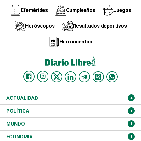
Efemérides
Cumpleaños
Juegos
Horóscopos
Resultados deportivos
Herramientas
ACTUALIDAD
Nacional
POLÍTICA
Ciudad
Partidos
MUNDO
Educación
JCE
Estados Unidos
ECONOMÍA