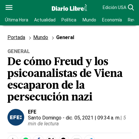
Edición USA
Última Hora
Actualidad
Política
Mundo
Economía
Revis
Portada
Mundo
General
GENERAL
De cómo Freud y los
psicoanalistas de Viena
escaparon de la
persecución nazi
EFE
Santo Domingo
- dic. 05, 2021 | 09:34 a. m.
|
5
min de lectura