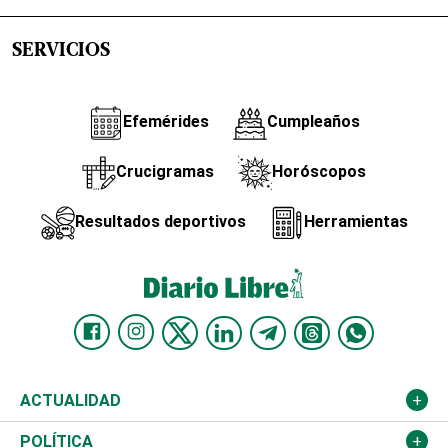
SERVICIOS
Efemérides
Cumpleaños
Crucigramas
Horóscopos
Resultados deportivos
Herramientas
ACTUALIDAD
Nacional
POLÍTICA