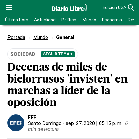
Edición USA
Última Hora
Actualidad
Política
Mundo
Economía
Revis
Portada
Mundo
General
SOCIEDAD
SEGUIR TEMA +
Decenas de miles de
bielorrusos 'invisten' en
marchas a líder de la
oposición
EFE
Santo Domingo
- sep. 27, 2020 | 05:15 p. m.
|
6
min de lectura