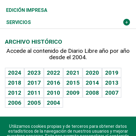
Caribe
Global y variable
Novedades
Olimpismo
Noticiero Poteleche
Martes de tecnología
Deportes
EDICIÓN IMPRESA
Resto del mundo
Economía personal
Podcast Arte Libre
Más deportes
Columnistas
Cambio climático
Opinión
SERVICIOS
Macroeconomía
Mi mascota
Resultados deportivos
Lecturas
Planeta
Efemérides
ARCHIVO HISTÓRICO
Hablando con el pediatra
Línea de hit
Más firmas
Hecho en casa
Cumpleaños
Accede al contenido de Diario Libre año por año
desde el 2004.
Diario de nutrición
BRV
Mundo gamer
RSS
Vida y familia
TBT Deportivo
Guía del dinero
Horóscopos
2024
2023
2022
2021
2020
2019
Eñe
2018
2017
2016
2015
2014
2013
Crucigramas
2012
2011
2010
2009
2008
2007
Celebrando la vida
2006
2005
2004
Sin complejos
En pocas palabras
Utilizamos cookies propias y de terceros para obtener datos
Descarga nuestras aplicaciones para Android, iOS y
Escuchando al corazón
estadísticos de la navegación de nuestros usuarios y mejorar
sistema Huawei.