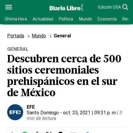
Edición USA
Última Hora
Actualidad
Política
Mundo
Economía
Revis
Portada
Mundo
General
GENERAL
Descubren cerca de 500
sitios ceremoniales
prehispánicos en el sur
de México
EFE
Santo Domingo
- oct. 25, 2021 | 09:31 p. m.
|
3
min de lectura