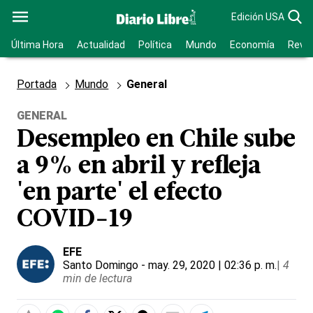
Edición USA
Última Hora
Actualidad
Política
Mundo
Economía
Revis
Portada
Mundo
General
GENERAL
Desempleo en Chile sube
a 9% en abril y refleja
'en parte' el efecto
COVID-19
EFE
Santo Domingo
- may. 29, 2020 | 02:36 p. m.
|
4
min de lectura