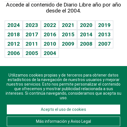
Columnistas
Hecho en casa
Cumpleaños
Accede al contenido de Diario Libre año por año
desde el 2004.
Diario de nutrición
Libreta deportiva
Lecturas
Mundo gamer
RSS
Vida y familia
BRV
Más firmas
Guía del dinero
Horóscopos
2024
2023
2022
2021
2020
2019
Eñe
TBT Deportivo
2018
2017
2016
2015
2014
2013
Juegos
2012
2011
2010
2009
2008
2007
Celebrando la vida
2006
2005
2004
Sin complejos
En pocas palabras
Utilizamos cookies propias y de terceros para obtener datos
Descarga nuestras aplicaciones para Android, iOS y
Escuchando al corazón
estadísticos de la navegación de nuestros usuarios y mejorar
sistema Huawei.
nuestros servicios. Esto nos permite personalizar el contenido
que ofrecemos y mostrar publicidad relacionada a sus
Economía Personal
intereses. Si continúa navegando, consideramos que acepta su
uso.
Consulta Libre
Acepto el uso de cookies
© 2021 Diario Libre, todos los derechos reservados.
Consulta el
Aviso Legal
. Ponte en
Contacto
con
Más información y Aviso Legal
nosotros y conoce más sobre Diario Libre