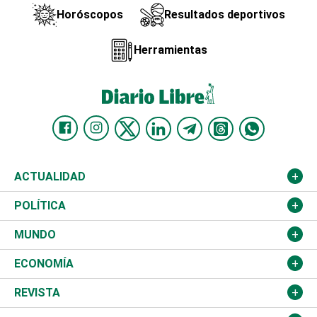
Horóscopos
Resultados deportivos
Herramientas
ACTUALIDAD
Nacional
POLÍTICA
Ciudad
Partidos
MUNDO
Educación
JCE
Estados Unidos
ECONOMÍA
Salud
TSE
América Latina
Finanzas
REVISTA