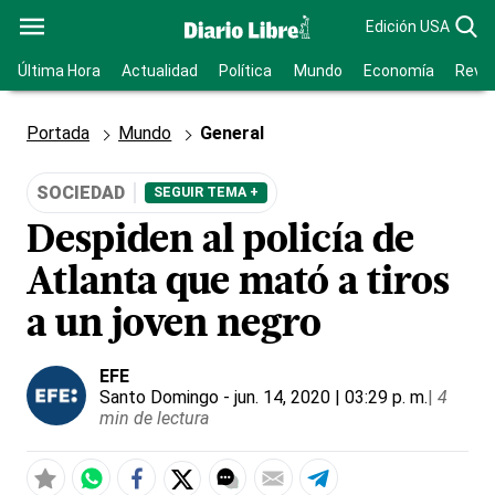
Edición USA
Última Hora
Actualidad
Política
Mundo
Economía
Revis
Portada
Mundo
General
SOCIEDAD
SEGUIR TEMA +
Despiden al policía de
Atlanta que mató a tiros
a un joven negro
EFE
Santo Domingo
- jun. 14, 2020 | 03:29 p. m.
|
4
min de lectura