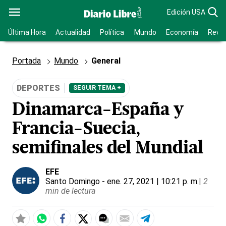
Edición USA
Última Hora
Actualidad
Política
Mundo
Economía
Revis
Portada
Mundo
General
DEPORTES
SEGUIR TEMA +
Dinamarca-España y
Francia-Suecia,
semifinales del Mundial
EFE
Santo Domingo
- ene. 27, 2021 | 10:21 p. m.
|
2
min de lectura