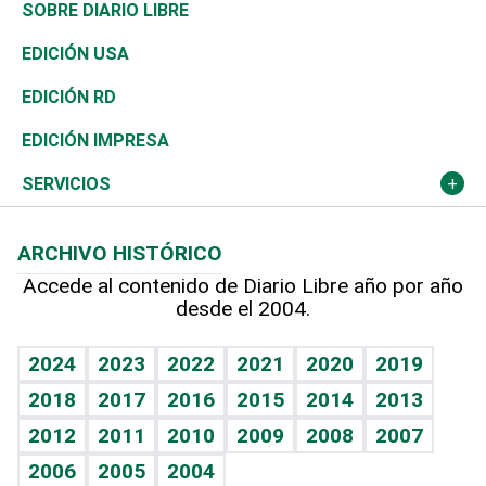
José Boquete
Asia
Consumo
Belleza
Golf
De buena tinta
Clima
Mundo
SOBRE DIARIO LIBRE
Reportajes
África
Vivienda
Buena Vida
Ciclismo
En Directo
Tecnología
Economía
EDICIÓN USA
Ocenanía
Telecom.
Sociales
Tenis
El Espía
Historia
Revista
EDICIÓN RD
Caribe
Global y variable
Novedades
Olimpismo
Noticiero Poteleche
Martes de tecnología
Deportes
EDICIÓN IMPRESA
Resto del mundo
Economía personal
Podcast Arte Libre
Más deportes
Columnistas
Cambio climático
Opinión
SERVICIOS
Macroeconomía
Mi mascota
Resultados deportivos
Lecturas
Planeta
Efemérides
ARCHIVO HISTÓRICO
Hablando con el pediatra
Línea de hit
Más firmas
Hecho en casa
Cumpleaños
Accede al contenido de Diario Libre año por año
desde el 2004.
Diario de nutrición
BRV
Mundo gamer
RSS
Vida y familia
TBT Deportivo
Guía del dinero
Horóscopos
2024
2023
2022
2021
2020
2019
Eñe
2018
2017
2016
2015
2014
2013
Crucigramas
2012
2011
2010
2009
2008
2007
Celebrando la vida
2006
2005
2004
Sin complejos