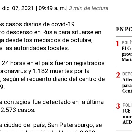
-
dic. 07, 2021 | 09:49 a. m.
|
3 min de lectura
os casos diarios de covid-19
EN P
ro descenso en Rusia para situarse en
aja desde los mediados de octubre,
POLÍ
 las autoridades locales.
El C
prov
Matí
s 24 horas en el país fueron registrados
ronavirus y 1.182 muertes por la
DEP
 según el recuento diario del centro de
Atle
9.
para
Cent
 contagios fue detectado en la última
POLÍ
 2.573 casos.
JCE 
mord
ACD 
a ciudad del país, San Petersburgo, se