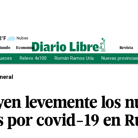
2
°F
Nubes
undo
Economía
Revista
jueces
Relevo 4x100
Román Ramos Uría
Nuevas provincia
neral
en levemente los n
s por covid-19 en R