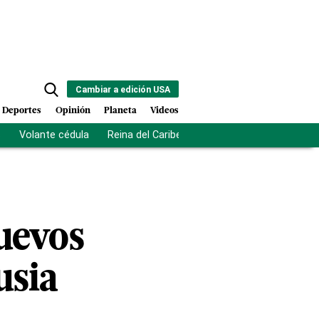
Cambiar a edición USA
Deportes
Opinión
Planeta
Videos
s
Volante cédula
Reina del Caribe
Clausura Juegos Centro
uevos
usia