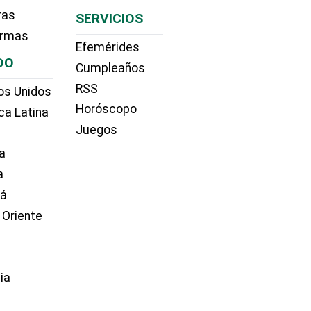
ras
SERVICIOS
irmas
Efemérides
DO
Cumpleaños
RSS
os Unidos
Horóscopo
ca Latina
Juegos
a
a
dá
 Oriente
ia
e