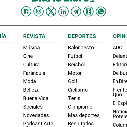
ÍA
REVISTA
DEPORTES
OPIN
Música
Baloncesto
ADC
Cine
Fútbol
Delant
Cultura
Béisbol
Editor
Farándula
Motor
De bue
Moda
Golf
En Dir
Belleza
Ciclismo
Frente
Quo
Buena Vida
Tenis
El Esp
Sociales
Olimpismo
Notici
Novedades
Más deportes
Potel
Podcast Arte
Resultados
Colum