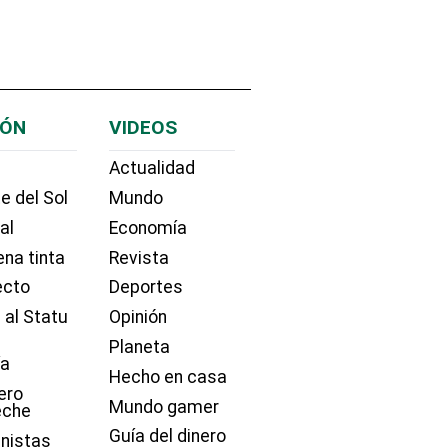
IÓN
VIDEOS
Actualidad
e del Sol
Mundo
ial
Economía
na tinta
Revista
ecto
Deportes
 al Statu
Opinión
Planeta
ía
Hecho en casa
ero
Mundo gamer
eche
Guía del dinero
nistas