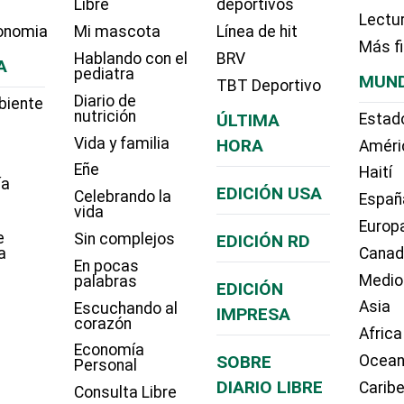
Libre
deportivos
Lectu
onomia
Mi mascota
Línea de hit
Más f
Hablando con el
BRV
A
pediatra
MUN
TBT Deportivo
Diario de
biente
nutrición
ÚLTIMA
Estad
Vida y familia
HORA
Améri
Eñe
Haití
ía
EDICIÓN USA
Celebrando la
Españ
vida
Europ
e
Sin complejos
EDICIÓN RD
a
Cana
En pocas
Medio
palabras
EDICIÓN
Asia
Escuchando al
IMPRESA
corazón
Africa
Economía
SOBRE
Ocean
Personal
DIARIO LIBRE
Carib
Consulta Libre