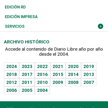
Ocenanía
Telecom.
Sociales
Tenis
El Espía
Historia
Revista
EDICIÓN RD
Caribe
Global y variable
Novedades
Olimpismo
Noticiero Poteleche
Martes de tecnología
Deportes
EDICIÓN IMPRESA
Resto del mundo
Economía personal
Podcast Arte Libre
Más deportes
Columnistas
Cambio climático
Opinión
SERVICIOS
Macroeconomía
Mi mascota
Resultados deportivos
Lecturas
Planeta
Efemérides
ARCHIVO HISTÓRICO
Hablando con el pediatra
Línea de hit
Más firmas
Hecho en casa
Cumpleaños
Accede al contenido de Diario Libre año por año
desde el 2004.
Diario de nutrición
BRV
Mundo gamer
RSS
Vida y familia
TBT Deportivo
Guía del dinero
Horóscopos
2024
2023
2022
2021
2020
2019
Eñe
2018
2017
2016
2015
2014
2013
Crucigramas
2012
2011
2010
2009
2008
2007
Celebrando la vida
2006
2005
2004
Sin complejos
En pocas palabras