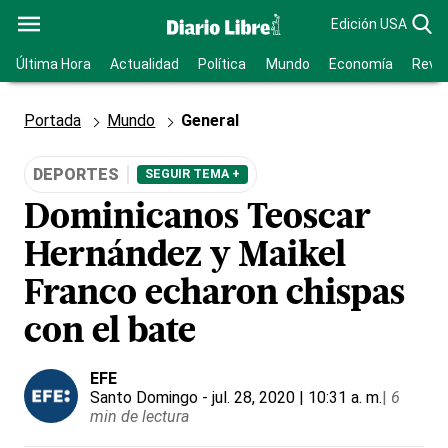
Edición USA
Última Hora
Actualidad
Política
Mundo
Economía
Revis
Portada
Mundo
General
DEPORTES
SEGUIR TEMA +
Dominicanos Teoscar
Hernández y Maikel
Franco echaron chispas
con el bate
EFE
Santo Domingo
- jul. 28, 2020 | 10:31 a. m.
|
6
min de lectura