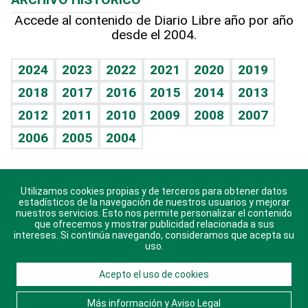
Hablando con el pediatra
Línea de hit
Lecturas
Hecho en casa
Cumpleaños
Accede al contenido de Diario Libre año por año
desde el 2004.
Diario de nutrición
BRV
Más firmas
Mundo gamer
RSS
Vida y familia
TBT Deportivo
Guía del dinero
Horóscopos
2024
2023
2022
2021
2020
2019
Eñe
2018
2017
2016
2015
2014
2013
Juegos
2012
2011
2010
2009
2008
2007
Celebrando la vida
2006
2005
2004
Sin complejos
En pocas palabras
Utilizamos cookies propias y de terceros para obtener datos
Descarga nuestras aplicaciones para Android, iOS y
Escuchando al corazón
estadísticos de la navegación de nuestros usuarios y mejorar
sistema Huawei.
nuestros servicios. Esto nos permite personalizar el contenido
que ofrecemos y mostrar publicidad relacionada a sus
Economía Personal
intereses. Si continúa navegando, consideramos que acepta su
uso.
Consulta Libre
Acepto el uso de cookies
© 2021 Diario Libre, todos los derechos reservados.
Consulta el
Aviso Legal
. Ponte en
Contacto
con
Más información y Aviso Legal