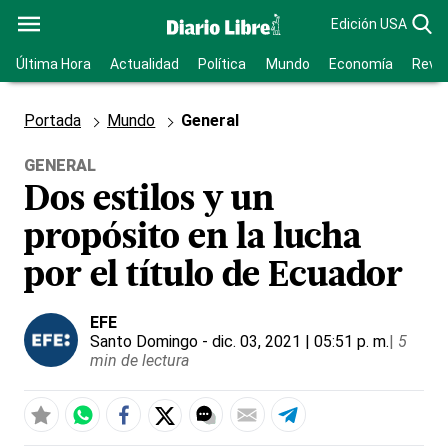
Edición USA
Última Hora
Actualidad
Política
Mundo
Economía
Revis
Portada
Mundo
General
GENERAL
Dos estilos y un
propósito en la lucha
por el título de Ecuador
EFE
Santo Domingo
- dic. 03, 2021 | 05:51 p. m.
|
5
min de lectura