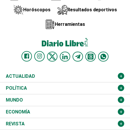
Horóscopos
Resultados deportivos
Herramientas
ACTUALIDAD
Nacional
POLÍTICA
Ciudad
Partidos
MUNDO
Educación
JCE
Estados Unidos
ECONOMÍA
Salud
TSE
América Latina
Finanzas
REVISTA