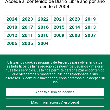
Accede al contenido de Diario Libre año por año
desde el 2004.
Diario de nutrición
BRV
Mundo gamer
RSS
Vida y familia
TBT Deportivo
Guía del dinero
Horóscopos
2024
2023
2022
2021
2020
2019
Eñe
2018
2017
2016
2015
2014
2013
Juegos
2012
2011
2010
2009
2008
2007
Celebrando la vida
2006
2005
2004
Sin complejos
En pocas palabras
Utilizamos cookies propias y de terceros para obtener datos
Descarga nuestras aplicaciones para Android, iOS y
Escuchando al corazón
estadísticos de la navegación de nuestros usuarios y mejorar
sistema Huawei.
nuestros servicios. Esto nos permite personalizar el contenido
que ofrecemos y mostrar publicidad relacionada a sus
Economía Personal
intereses. Si continúa navegando, consideramos que acepta su
uso.
Consulta Libre
Acepto el uso de cookies
© 2021 Diario Libre, todos los derechos reservados.
Consulta el
Aviso Legal
. Ponte en
Contacto
con
Más información y Aviso Legal
nosotros y conoce más sobre Diario Libre