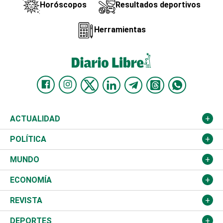
Horóscopos
Resultados deportivos
Herramientas
ACTUALIDAD
Nacional
POLÍTICA
Ciudad
Partidos
MUNDO
Educación
JCE
Estados Unidos
ECONOMÍA
Salud
TSE
América Latina
Finanzas
REVISTA
Justicia
Congreso Nacional
Haití
Turismo
Música
DEPORTES