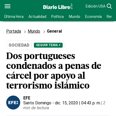
Edición USA
Última Hora
Actualidad
Política
Mundo
Economía
Revis
Portada
Mundo
General
SOCIEDAD
SEGUIR TEMA +
Dos portugueses
condenados a penas de
cárcel por apoyo al
terrorismo islámico
EFE
Santo Domingo
- dic. 15, 2020 | 04:43 p. m.
|
2
min de lectura