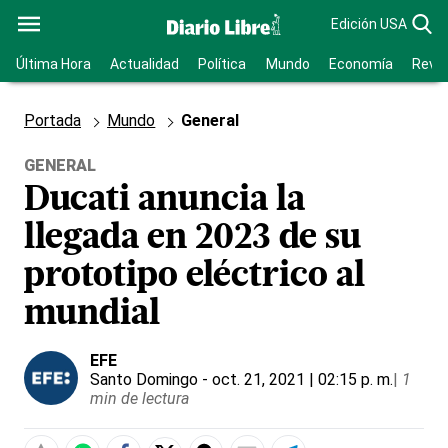
Edición USA
Última Hora
Actualidad
Política
Mundo
Economía
Revis
Portada
Mundo
General
GENERAL
Ducati anuncia la
llegada en 2023 de su
prototipo eléctrico al
mundial
EFE
Santo Domingo
- oct. 21, 2021 | 02:15 p. m.
|
1
min de lectura