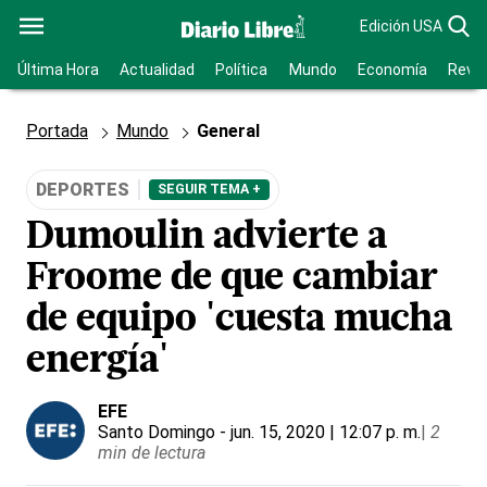
Edición USA
Última Hora
Actualidad
Política
Mundo
Economía
Revis
Portada
Mundo
General
DEPORTES
SEGUIR TEMA +
Dumoulin advierte a
Froome de que cambiar
de equipo 'cuesta mucha
energía'
EFE
Santo Domingo
- jun. 15, 2020 | 12:07 p. m.
|
2
min de lectura