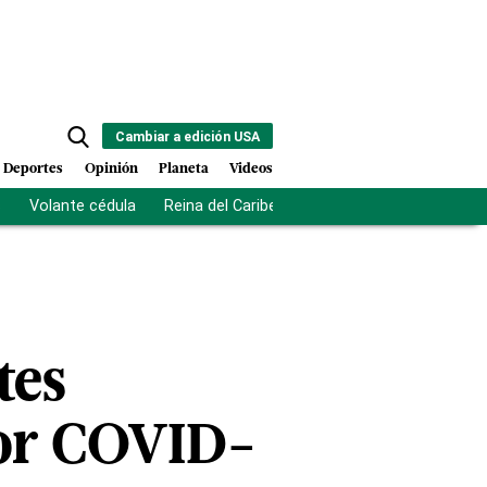
Cambiar a edición USA
Deportes
Opinión
Planeta
Videos
s
Volante cédula
Reina del Caribe
Clausura Juegos Centro
tes
 por COVID-