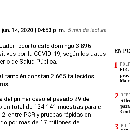
-
jun. 14, 2020 | 04:53 p. m.
|
5 min de lectura
Ecuador reportó este domingo 3.896
EN P
sitivos por la COVID-19, según los datos
erio de Salud Pública.
POLÍ
El C
ial también constan 2.665 fallecidos
prov
Matí
rus.
DEP
a del primer caso el pasado 29 de
Atle
o un total de 134.141 muestras para el
para
Cent
2, entre PCR y pruebas rápidas en
ado por más de 17 millones de
POLÍ