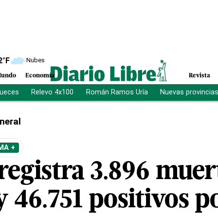
2
°F
Nubes
undo
Economía
Revista
jueces
Relevo 4x100
Román Ramos Uría
Nuevas provincia
neral
MA +
registra 3.896 muer
 y 46.751 positivos