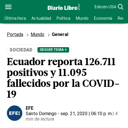
Edición USA
Última Hora
Actualidad
Política
Mundo
Economía
Revis
Portada
Mundo
General
SOCIEDAD
SEGUIR TEMA +
Ecuador reporta 126.711
positivos y 11.095
fallecidos por la COVID-
19
EFE
Santo Domingo
- sep. 21, 2020 | 06:10 p. m.
|
4
min de lectura