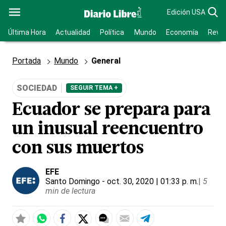
Edición USA
Última Hora
Actualidad
Política
Mundo
Economía
Revis
Portada
Mundo
General
SOCIEDAD
SEGUIR TEMA +
Ecuador se prepara para
un inusual reencuentro
con sus muertos
EFE
Santo Domingo
- oct. 30, 2020 | 01:33 p. m.
|
5
min de lectura