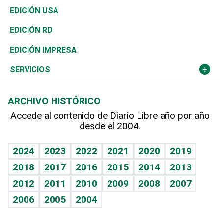
Reportajes
África
Vivienda
Buena Vida
Ciclismo
En Directo
Tecnología
Economía
EDICIÓN USA
Ocenanía
Telecom.
Sociales
Tenis
El Espía
Historia
Revista
EDICIÓN RD
Caribe
Global y variable
Novedades
Olimpismo
Noticiero Poteleche
Martes de tecnología
Deportes
EDICIÓN IMPRESA
Resto del mundo
Economía personal
Podcast Arte Libre
Más deportes
Columnistas
Cambio climático
Opinión
SERVICIOS
Macroeconomía
Mi mascota
Resultados deportivos
Lecturas
Planeta
Efemérides
ARCHIVO HISTÓRICO
Hablando con el pediatra
Línea de hit
Más firmas
Hecho en casa
Cumpleaños
Accede al contenido de Diario Libre año por año
desde el 2004.
Diario de nutrición
BRV
Mundo gamer
RSS
Vida y familia
TBT Deportivo
Guía del dinero
Horóscopos
2024
2023
2022
2021
2020
2019
Eñe
2018
2017
2016
2015
2014
2013
Crucigramas
2012
2011
2010
2009
2008
2007
Celebrando la vida
2006
2005
2004
Sin complejos