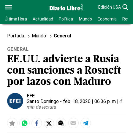
Edición USA
Última Hora
Actualidad
Política
Mundo
Economía
Revis
Portada
Mundo
General
GENERAL
EE.UU. advierte a Rusia
con sanciones a Rosneft
por lazos con Maduro
EFE
Santo Domingo
- feb. 18, 2020 | 06:36 p. m.
|
4
min de lectura