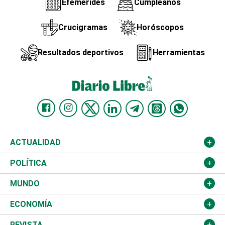
Efemérides
Cumpleaños
Crucigramas
Horóscopos
Resultados deportivos
Herramientas
ACTUALIDAD
Nacional
POLÍTICA
Ciudad
Partidos
MUNDO
Educación
JCE
Estados Unidos
ECONOMÍA
Salud
TSE
América Latina
Finanzas
REVISTA