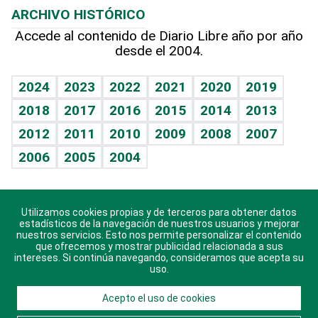
ARCHIVO HISTÓRICO
Hablando con el pediatra
Línea de hit
Más firmas
Hecho en casa
Cumpleaños
Accede al contenido de Diario Libre año por año
desde el 2004.
Diario de nutrición
BRV
Mundo gamer
RSS
Vida y familia
TBT Deportivo
Guía del dinero
Horóscopos
2024
2023
2022
2021
2020
2019
Eñe
2018
2017
2016
2015
2014
2013
Crucigramas
2012
2011
2010
2009
2008
2007
Celebrando la vida
2006
2005
2004
Sin complejos
En pocas palabras
Utilizamos cookies propias y de terceros para obtener datos
Descarga nuestras aplicaciones para Android, iOS y
Escuchando al corazón
estadísticos de la navegación de nuestros usuarios y mejorar
sistema Huawei.
nuestros servicios. Esto nos permite personalizar el contenido
que ofrecemos y mostrar publicidad relacionada a sus
Economía Personal
intereses. Si continúa navegando, consideramos que acepta su
uso.
Consulta Libre
Acepto el uso de cookies
© 2021 Diario Libre, todos los derechos reservados.