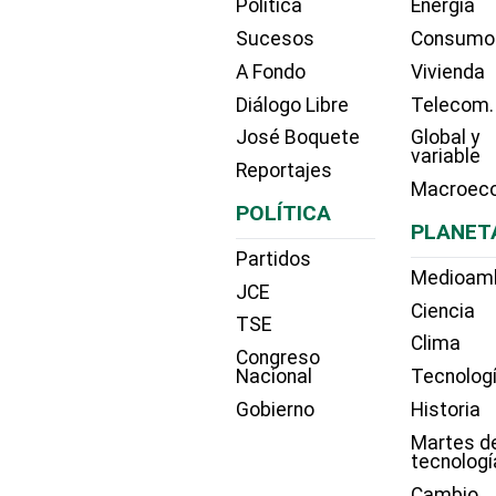
Política
Energía
Sucesos
Consumo
A Fondo
Vivienda
Diálogo Libre
Telecom.
José Boquete
Global y
variable
Reportajes
Macroec
POLÍTICA
PLANET
Partidos
Medioam
JCE
Ciencia
TSE
Clima
Congreso
Nacional
Tecnolog
Gobierno
Historia
Martes d
tecnologí
Cambio