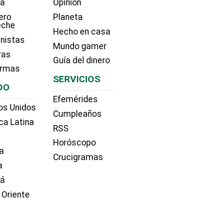
ía
Opinión
ero
Planeta
eche
Hecho en casa
nistas
Mundo gamer
ras
Guía del dinero
irmas
SERVICIOS
DO
Efemérides
os Unidos
Cumpleaños
ca Latina
RSS
Horóscopo
a
Crucigramas
a
dá
 Oriente