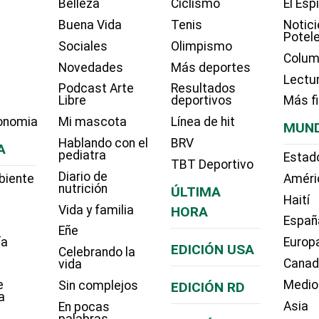
Belleza
Ciclismo
El Esp
Buena Vida
Tenis
Notici
Potel
Sociales
Olimpismo
Colum
Novedades
Más deportes
Lectu
Podcast Arte
Resultados
Libre
deportivos
Más f
onomia
Mi mascota
Línea de hit
MUN
Hablando con el
BRV
A
pediatra
Estad
TBT Deportivo
Diario de
biente
Améri
nutrición
ÚLTIMA
Haití
Vida y familia
HORA
Españ
Eñe
ía
Europ
EDICIÓN USA
Celebrando la
Cana
vida
e
Medio
Sin complejos
EDICIÓN RD
a
Asia
En pocas
palabras