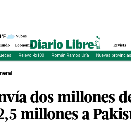
4
°F
Nubes
undo
Economía
Revista
jueces
Relevo 4x100
Román Ramos Uría
Nuevas provincia
neral
nvía dos millones d
2,5 millones a Paki