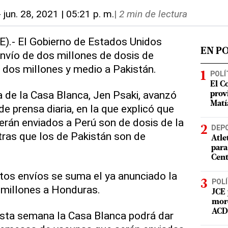
-
jun. 28, 2021 | 05:21 p. m.
|
2 min de lectura
E).- El Gobierno de Estados Unidos
EN P
envío de dos millones de dosis de
 dos millones y medio a Pakistán.
POLÍ
El C
a de la Casa Blanca, Jen Psaki, avanzó
prov
Matí
de prensa diaria, en la que explicó que
erán enviados a Perú son de dosis de la
DEP
tras que los de Pakistán son de
Atle
para
Cent
tos envíos se suma el ya anunciado la
POLÍ
millones a Honduras.
JCE 
mord
ACD 
sta semana la Casa Blanca podrá dar