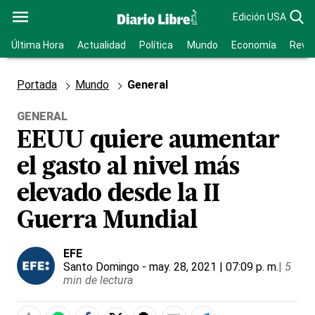
Edición USA
Última Hora
Actualidad
Política
Mundo
Economía
Revis
Portada
Mundo
General
GENERAL
EEUU quiere aumentar
el gasto al nivel más
elevado desde la II
Guerra Mundial
EFE
Santo Domingo
- may. 28, 2021 | 07:09 p. m.
|
5
min de lectura