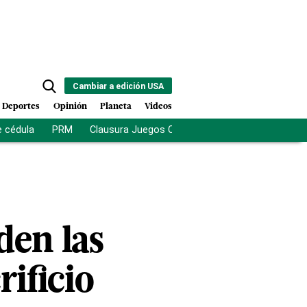
Cambiar a edición USA
Deportes
Opinión
Planeta
Videos
e cédula
PRM
Clausura Juegos Centroamericanos
De la Es
den las
rificio