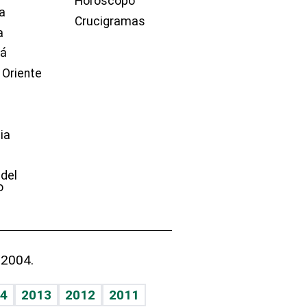
Horóscopo
a
Crucigramas
a
dá
 Oriente
ia
e
 del
o
 2004.
4
2013
2012
2011