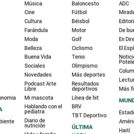
Música
Baloncesto
ADC
Cine
Fútbol
Mirada
Cultura
Béisbol
Editor
Farándula
Motor
De bue
Moda
Golf
En Dir
Belleza
Ciclismo
El Esp
Buena Vida
Tenis
Notici
Potel
Sociales
Olimpismo
Colum
Novedades
Más deportes
Lectu
Podcast Arte
Resultados
Libre
deportivos
Más f
onomia
Mi mascota
Línea de hit
MUN
Hablando con el
BRV
A
pediatra
Estad
TBT Deportivo
Diario de
biente
Améri
nutrición
ÚLTIMA
Haití