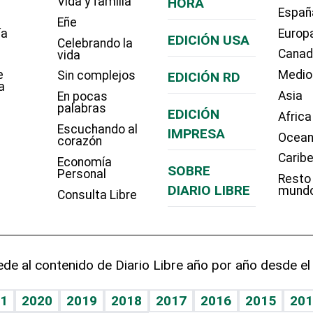
Vida y familia
HORA
Españ
Eñe
ía
Europ
EDICIÓN USA
Celebrando la
Cana
vida
e
Medio
Sin complejos
EDICIÓN RD
a
Asia
En pocas
palabras
EDICIÓN
Africa
Escuchando al
IMPRESA
Ocean
corazón
Carib
Economía
SOBRE
Personal
Resto
DIARIO LIBRE
mund
Consulta Libre
de al contenido de Diario Libre año por año desde el
1
2020
2019
2018
2017
2016
2015
201