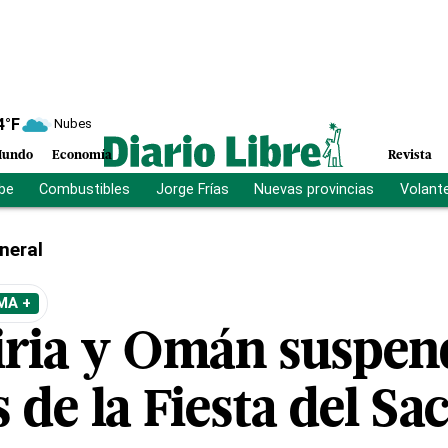
4
°F
Nubes
undo
Economía
Revista
ibe
Combustibles
Jorge Frías
Nuevas provincias
Volant
neral
MA +
Siria y Omán suspen
 de la Fiesta del Sac