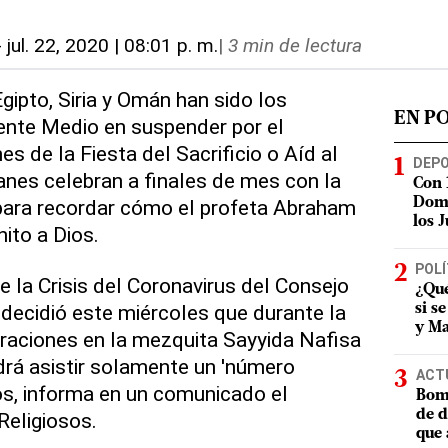
-
jul. 22, 2020 | 08:01 p. m.
|
3 min de lectura
 Egipto, Siria y Omán han sido los
EN P
ente Medio en suspender por el
es de la Fiesta del Sacrificio o Aíd al
DEP
nes celebran a finales de mes con la
Con 
ara recordar cómo el profeta Abraham
Domi
los 
nito a Dios.
POLÍ
e la Crisis del Coronavirus del Consejo
¿Qué
 decidió este miércoles que durante la
si s
y Ma
oraciones en la mezquita Sayyida Nafisa
drá asistir solamente un 'número
ACT
ios, informa en un comunicado el
Bomb
de d
Religiosos.
que 