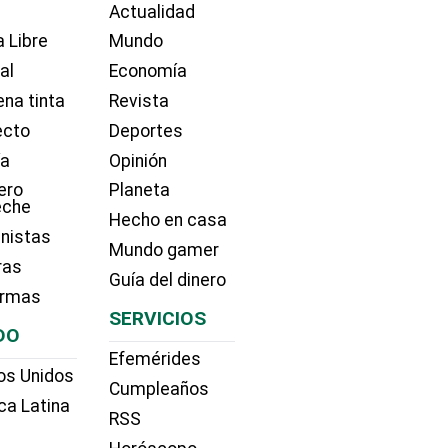
Actualidad
 Libre
Mundo
ial
Economía
na tinta
Revista
ecto
Deportes
ía
Opinión
ero
Planeta
eche
Hecho en casa
nistas
Mundo gamer
ras
Guía del dinero
irmas
SERVICIOS
DO
Efemérides
os Unidos
Cumpleaños
ca Latina
RSS