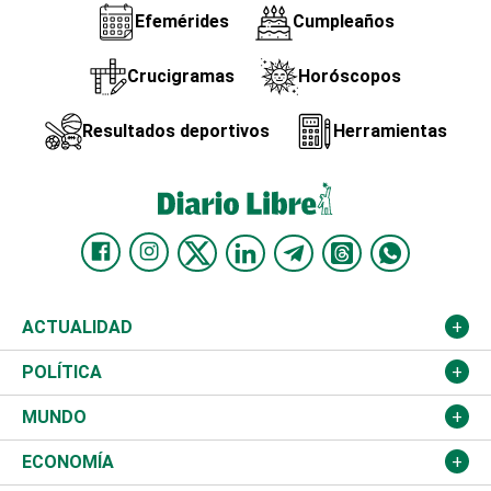
Efemérides
Cumpleaños
Crucigramas
Horóscopos
Resultados deportivos
Herramientas
ACTUALIDAD
Nacional
POLÍTICA
Ciudad
Partidos
MUNDO
Educación
JCE
Estados Unidos
ECONOMÍA