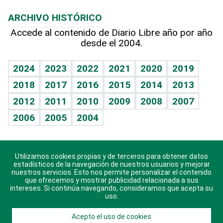
Macroeconomía
Mi mascota
Resultados deportivos
Lecturas
Planeta
Efemérides
ARCHIVO HISTÓRICO
Hablando con el pediatra
Línea de hit
Más firmas
Hecho en casa
Cumpleaños
Accede al contenido de Diario Libre año por año
desde el 2004.
Diario de nutrición
BRV
Mundo gamer
RSS
Vida y familia
TBT Deportivo
Guía del dinero
Horóscopos
2024
2023
2022
2021
2020
2019
Eñe
2018
2017
2016
2015
2014
2013
Crucigramas
2012
2011
2010
2009
2008
2007
Celebrando la vida
2006
2005
2004
Sin complejos
En pocas palabras
Utilizamos cookies propias y de terceros para obtener datos
Descarga nuestras aplicaciones para Android, iOS y
Escuchando al corazón
estadísticos de la navegación de nuestros usuarios y mejorar
sistema Huawei.
nuestros servicios. Esto nos permite personalizar el contenido
que ofrecemos y mostrar publicidad relacionada a sus
Economía Personal
intereses. Si continúa navegando, consideramos que acepta su
uso.
Consulta Libre
Acepto el uso de cookies