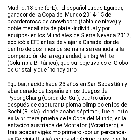
Madrid, 13 ene (EFE).- El español Lucas Eguibar,
ganador de la Copa del Mundo 2014-15 de
boardercross de snowboard (tabla de nieve) y
doble medallista de plata -individual y por
equipos- en los Mundiales de Sierra Nevada 2017,
explicó a EFE antes de viajar a Canadá, donde
dentro de dos fines de semana se reanudará la
competición de la regularidad, en Big White
(Columbia Británica), que su 'objetivo es el Globo
de Cristal' y que 'no hay otro'.
Eguibar, nacido hace 25 años en San Sebastián y
abanderado de España en los Juegos de
PyeongChang (Corea del Sur), cuatro años
después de capturar Diploma olímpico en los de
Sochi (Rusia) -donde acabó séptimo-, fue cuarto
en la primera prueba de la Copa del Mundo, en la
estación austriaca de Montafon (Vorarlberg); y
tras acabar vigésimo primero -por un percance-
en Cervinia (Italia), ocupa el décimo puesto en la