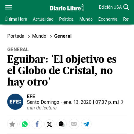
Edición USA
Última Hora
Actualidad
Política
Mundo
Economía
Revis
Portada
Mundo
General
GENERAL
Eguibar: 'El objetivo es
el Globo de Cristal, no
hay otro'
EFE
Santo Domingo
- ene. 13, 2020 | 07:37 p. m.
|
3
min de lectura