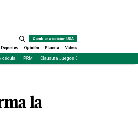
Cambiar a edición USA
Deportes
Opinión
Planeta
Videos
e cédula
PRM
Clausura Juegos Centroamericanos
De la Es
irma la