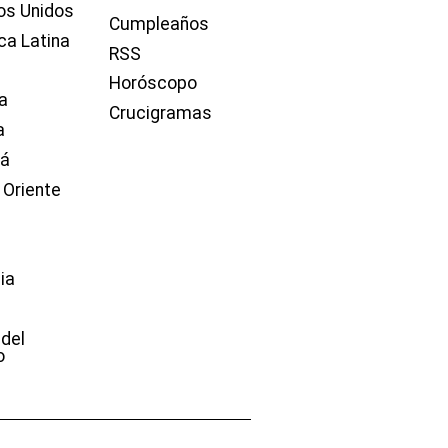
os Unidos
Cumpleaños
ca Latina
RSS
Horóscopo
a
Crucigramas
a
dá
 Oriente
ia
e
 del
o