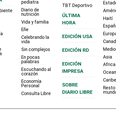
pediatra
Estad
TBT Deportivo
Diario de
biente
Améri
nutrición
ÚLTIMA
Haití
Vida y familia
HORA
Españ
Eñe
ía
Europ
EDICIÓN USA
Celebrando la
Cana
vida
e
Medio
Sin complejos
EDICIÓN RD
a
Asia
En pocas
palabras
EDICIÓN
Africa
Escuchando al
IMPRESA
Ocean
corazón
Carib
Economía
SOBRE
Personal
Resto
DIARIO LIBRE
mund
Consulta Libre