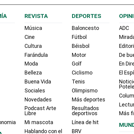
ÍA
REVISTA
DEPORTES
OPIN
Música
Baloncesto
ADC
Cine
Fútbol
Mirada
Cultura
Béisbol
Editor
Farándula
Motor
De bue
Moda
Golf
En Dir
Belleza
Ciclismo
El Esp
Buena Vida
Tenis
Notici
Potel
Sociales
Olimpismo
Colum
Novedades
Más deportes
Lectu
Podcast Arte
Resultados
Libre
deportivos
Más f
onomia
Mi mascota
Línea de hit
MUN
Hablando con el
BRV
A