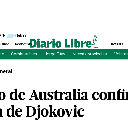
2
°F
Nubes
undo
Economía
Revista
ibe
Combustibles
Jorge Frías
Nuevas provincias
Volant
neral
o de Australia conf
a de Djokovic