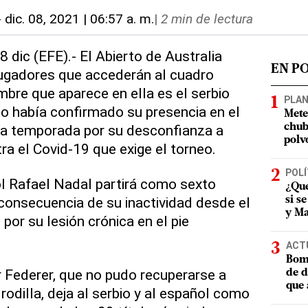
-
dic. 08, 2021 | 06:57 a. m.
|
2 min de lectura
8 dic (EFE).- El Abierto de Australia
EN P
 jugadores que accederán al cuadro
ombre que aparece en ella es el serbio
PLA
o había confirmado su presencia en el
Mete
la temporada por su desconfianza a
chub
polv
ra el Covid-19 que exige el torneo.
POLÍ
ol Rafael Nadal partirá como sexto
¿Qué
consecuencia de su inactividad desde el
si s
y Ma
or su lesión crónica en el pie
ACT
Bomb
r Federer, que no pudo recuperarse a
de d
que 
rodilla, deja al serbio y al español como