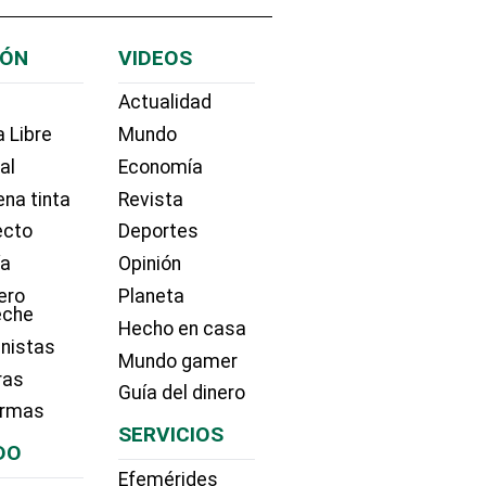
IÓN
VIDEOS
Actualidad
 Libre
Mundo
ial
Economía
na tinta
Revista
ecto
Deportes
ía
Opinión
ero
Planeta
eche
Hecho en casa
nistas
Mundo gamer
ras
Guía del dinero
irmas
SERVICIOS
DO
Efemérides