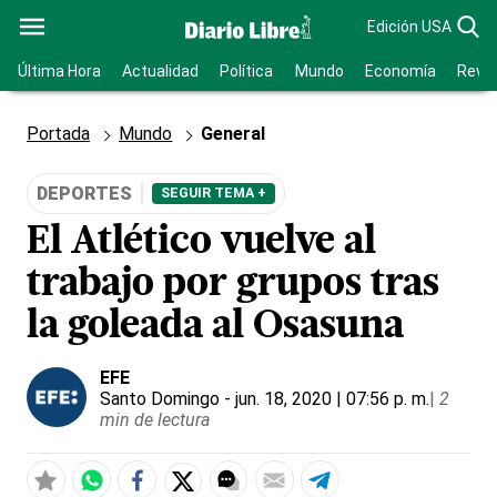
Edición USA
Última Hora
Actualidad
Política
Mundo
Economía
Revis
Portada
Mundo
General
DEPORTES
SEGUIR TEMA +
El Atlético vuelve al
trabajo por grupos tras
la goleada al Osasuna
EFE
Santo Domingo
- jun. 18, 2020 | 07:56 p. m.
|
2
min de lectura