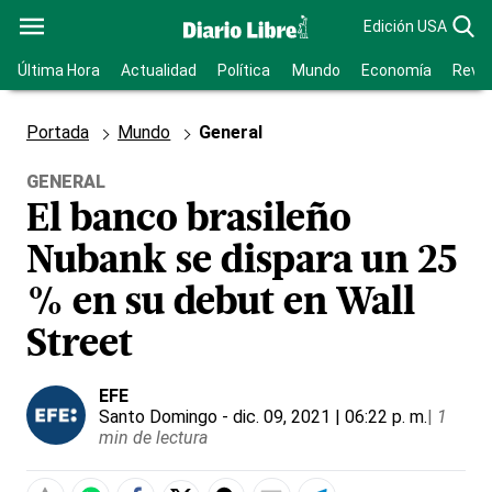
Edición USA
Última Hora
Actualidad
Política
Mundo
Economía
Revis
Portada
Mundo
General
GENERAL
El banco brasileño
Nubank se dispara un 25
% en su debut en Wall
Street
EFE
Santo Domingo
- dic. 09, 2021 | 06:22 p. m.
|
1
min de lectura