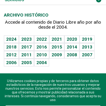
Macroeconomía
Mi mascota
Resultados deportivos
Columnistas
Planeta
Efemérides
ARCHIVO HISTÓRICO
Hablando con el pediatra
Línea de hit
Lecturas
Hecho en casa
Cumpleaños
Accede al contenido de Diario Libre año por año
desde el 2004.
Diario de nutrición
BRV
Más firmas
Mundo gamer
RSS
Vida y familia
TBT Deportivo
Guía del dinero
Horóscopos
2024
2023
2022
2021
2020
2019
Eñe
2018
2017
2016
2015
2014
2013
Juegos
2012
2011
2010
2009
2008
2007
Celebrando la vida
2006
2005
2004
Sin complejos
En pocas palabras
Utilizamos cookies propias y de terceros para obtener datos
Descarga nuestras aplicaciones para Android, iOS y
Escuchando al corazón
estadísticos de la navegación de nuestros usuarios y mejorar
sistema Huawei.
nuestros servicios. Esto nos permite personalizar el contenido
que ofrecemos y mostrar publicidad relacionada a sus
Economía Personal
intereses. Si continúa navegando, consideramos que acepta su
uso.
Consulta Libre