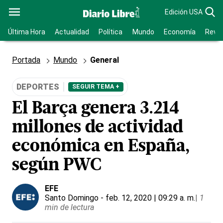
Edición USA
Última Hora
Actualidad
Política
Mundo
Economía
Revis
Portada
Mundo
General
DEPORTES
SEGUIR TEMA +
El Barça genera 3.214
millones de actividad
económica en España,
según PWC
EFE
Santo Domingo
- feb. 12, 2020 | 09:29 a. m.
|
1
min de lectura