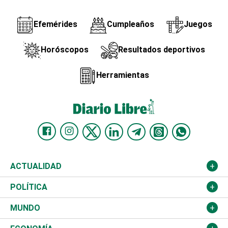
Efemérides
Cumpleaños
Juegos
Horóscopos
Resultados deportivos
Herramientas
ACTUALIDAD
Nacional
POLÍTICA
Ciudad
Partidos
MUNDO
Educación