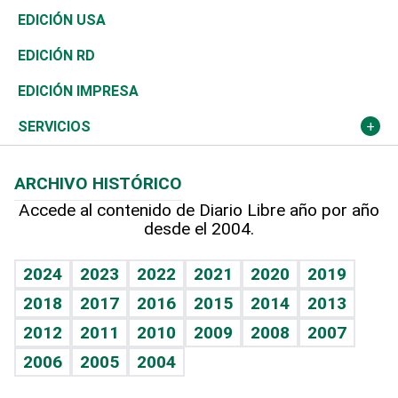
Reportajes
África
Vivienda
Buena Vida
Ciclismo
En Directo
Tecnología
Economía
EDICIÓN USA
Ocenanía
Telecom.
Sociales
Tenis
El Espía
Historia
Revista
EDICIÓN RD
Caribe
Global y variable
Novedades
Olimpismo
Noticiero Poteleche
Martes de tecnología
Deportes
EDICIÓN IMPRESA
Resto del mundo
Economía personal
Podcast Arte Libre
Más deportes
Columnistas
Cambio climático
Opinión
SERVICIOS
Macroeconomía
Mi mascota
Resultados deportivos
Lecturas
Planeta
Efemérides
ARCHIVO HISTÓRICO
Hablando con el pediatra
Línea de hit
Más firmas
Hecho en casa
Cumpleaños
Accede al contenido de Diario Libre año por año
desde el 2004.
Diario de nutrición
BRV
Mundo gamer
RSS
Vida y familia
TBT Deportivo
Guía del dinero
Horóscopos
2024
2023
2022
2021
2020
2019
Eñe
2018
2017
2016
2015
2014
2013
Crucigramas
2012
2011
2010
2009
2008
2007
Celebrando la vida
2006
2005
2004
Sin complejos