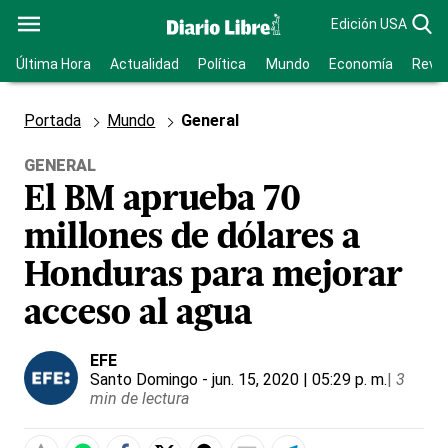
Edición USA
Última Hora
Actualidad
Política
Mundo
Economía
Revis
Portada
Mundo
General
GENERAL
El BM aprueba 70
millones de dólares a
Honduras para mejorar
acceso al agua
EFE
Santo Domingo
- jun. 15, 2020 | 05:29 p. m.
|
3
min de lectura