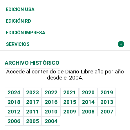
Reportajes
África
Vivienda
Buena Vida
Ciclismo
En Directo
Tecnología
Economía
EDICIÓN USA
Ocenanía
Telecom.
Sociales
Tenis
El Espía
Historia
Revista
EDICIÓN RD
Caribe
Global y variable
Novedades
Olimpismo
Noticiero Poteleche
Martes de tecnología
Deportes
EDICIÓN IMPRESA
Resto del mundo
Economía personal
Podcast Arte Libre
Más deportes
Columnistas
Cambio climático
Opinión
SERVICIOS
Macroeconomía
Mi mascota
Resultados deportivos
Lecturas
Planeta
Efemérides
ARCHIVO HISTÓRICO
Hablando con el pediatra
Línea de hit
Más firmas
Hecho en casa
Cumpleaños
Accede al contenido de Diario Libre año por año
desde el 2004.
Diario de nutrición
BRV
Mundo gamer
RSS
Vida y familia
TBT Deportivo
Guía del dinero
Horóscopos
2024
2023
2022
2021
2020
2019
Eñe
2018
2017
2016
2015
2014
2013
Crucigramas
2012
2011
2010
2009
2008
2007
Celebrando la vida
2006
2005
2004
Sin complejos