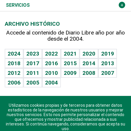
Resto del mundo
Economía personal
Podcast Arte Libre
Más deportes
Columnistas
Cambio climático
Opinión
SERVICIOS
Macroeconomía
Mi mascota
Resultados deportivos
Lecturas
Planeta
Efemérides
ARCHIVO HISTÓRICO
Hablando con el pediatra
Línea de hit
Más firmas
Hecho en casa
Cumpleaños
Accede al contenido de Diario Libre año por año
desde el 2004.
Diario de nutrición
BRV
Mundo gamer
RSS
Vida y familia
TBT Deportivo
Guía del dinero
Horóscopos
2024
2023
2022
2021
2020
2019
Eñe
2018
2017
2016
2015
2014
2013
Crucigramas
2012
2011
2010
2009
2008
2007
Celebrando la vida
2006
2005
2004
Sin complejos
En pocas palabras
Utilizamos cookies propias y de terceros para obtener datos
Descarga nuestras aplicaciones para Android, iOS y
Escuchando al corazón
estadísticos de la navegación de nuestros usuarios y mejorar
sistema Huawei.
nuestros servicios. Esto nos permite personalizar el contenido
que ofrecemos y mostrar publicidad relacionada a sus
Economía Personal
intereses. Si continúa navegando, consideramos que acepta su
uso.