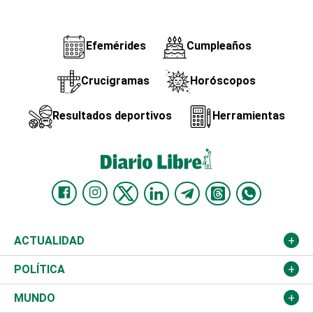
Efemérides
Cumpleaños
Crucigramas
Horóscopos
Resultados deportivos
Herramientas
ACTUALIDAD
Nacional
POLÍTICA
Ciudad
Partidos
MUNDO