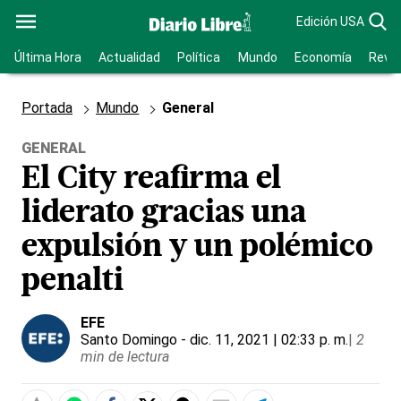
Edición USA
Última Hora
Actualidad
Política
Mundo
Economía
Revis
Portada
Mundo
General
GENERAL
El City reafirma el
liderato gracias una
expulsión y un polémico
penalti
EFE
Santo Domingo
- dic. 11, 2021 | 02:33 p. m.
|
2
min de lectura