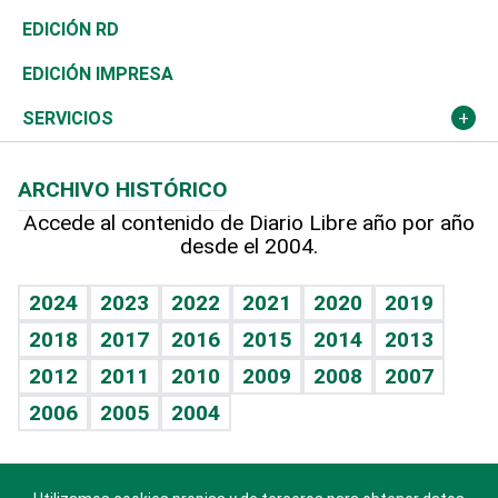
Ocenanía
Telecom.
Sociales
Tenis
El Espía
Historia
Revista
EDICIÓN RD
Caribe
Global y variable
Novedades
Olimpismo
Noticiero Poteleche
Martes de tecnología
Deportes
EDICIÓN IMPRESA
Resto del mundo
Economía personal
Podcast Arte Libre
Más deportes
Columnistas
Cambio climático
Opinión
SERVICIOS
Macroeconomía
Mi mascota
Resultados deportivos
Lecturas
Planeta
Efemérides
ARCHIVO HISTÓRICO
Hablando con el pediatra
Línea de hit
Más firmas
Hecho en casa
Cumpleaños
Accede al contenido de Diario Libre año por año
desde el 2004.
Diario de nutrición
BRV
Mundo gamer
RSS
Vida y familia
TBT Deportivo
Guía del dinero
Horóscopos
2024
2023
2022
2021
2020
2019
Eñe
2018
2017
2016
2015
2014
2013
Crucigramas
2012
2011
2010
2009
2008
2007
Celebrando la vida
2006
2005
2004
Sin complejos
En pocas palabras