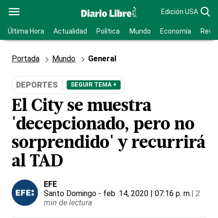
Edición USA
Última Hora
Actualidad
Política
Mundo
Economía
Revis
Portada
Mundo
General
DEPORTES
SEGUIR TEMA +
El City se muestra
'decepcionado, pero no
sorprendido' y recurrirá
al TAD
EFE
Santo Domingo
- feb. 14, 2020 | 07:16 p. m.
|
2
min de lectura