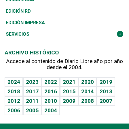
Ocenanía
Telecom.
Sociales
Tenis
El Espía
Historia
Revista
EDICIÓN RD
Caribe
Global y variable
Novedades
Olimpismo
Noticiero Poteleche
Martes de tecnología
Deportes
EDICIÓN IMPRESA
Resto del mundo
Economía personal
Podcast Arte Libre
Más deportes
Columnistas
Cambio climático
Opinión
SERVICIOS
Macroeconomía
Mi mascota
Resultados deportivos
Lecturas
Planeta
Efemérides
ARCHIVO HISTÓRICO
Hablando con el pediatra
Línea de hit
Más firmas
Hecho en casa
Cumpleaños
Accede al contenido de Diario Libre año por año
desde el 2004.
Diario de nutrición
BRV
Mundo gamer
RSS
Vida y familia
TBT Deportivo
Guía del dinero
Horóscopos
2024
2023
2022
2021
2020
2019
Eñe
2018
2017
2016
2015
2014
2013
Juegos
2012
2011
2010
2009
2008
2007
Celebrando la vida
2006
2005
2004
Sin complejos
En pocas palabras