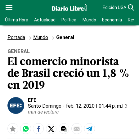
Edición USA
Última Hora
Actualidad
Política
Mundo
Economía
Revis
Portada
Mundo
General
GENERAL
El comercio minorista
de Brasil creció un 1,8 %
en 2019
EFE
Santo Domingo
- feb. 12, 2020 | 01:44 p. m.
|
3
min de lectura